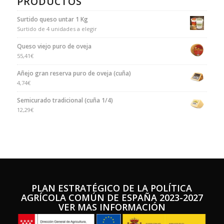
PRODUCTOS
Surtido queso untar 1 Kg
Surtido de 4 unidades a elegir
Queso viejo puro de oveja
55,41
€
Añejo gran reserva puro de oveja (cuña)
4,74
€
Semicurado tradicional (cuña 1/4)
12,29
€
PLAN ESTRATÉGICO DE LA POLÍTICA
AGRÍCOLA COMÚN DE ESPA
ÑA 2023-2027
VER MAS INFORMACIÓN